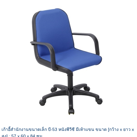
เก้าอี้สำนักงานขนาดเล็ก บี-53 หนังพีวีซี มีเท้าแขน ขนาด [กว้าง x ยาว x
สูง] : 57 x 60 x 84 ซม.